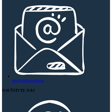
info@dtftlaciaren.sk
NAVŠTÍVTE NÁS