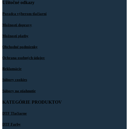
Užitočné odkazy
Poradca výberom tlačiarní
Možnosti dopravy
Možnosti platby
Obchodné podmienky
Ochrana osobných údajov
Reklamácie
Súbory cookies
Súbory na stiahnutie
KATEGÓRIE PRODUKTOV
DTF Tlačiarne
DTF Farby