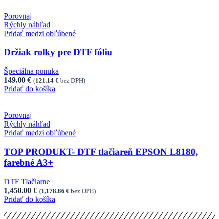
Porovnaj
Rýchly náhľad
Pridať medzi obľúbené
Držiak rolky pre DTF fóliu
Špeciálna ponuka
149.00
€
(
121.14
€
bez DPH)
Pridať do košíka
Porovnaj
Rýchly náhľad
Pridať medzi obľúbené
TOP PRODUKT- DTF tlačiareň EPSON L8180,
farebné A3+
DTF Tlačiarne
1,450.00
€
(
1,178.86
€
bez DPH)
Pridať do košíka