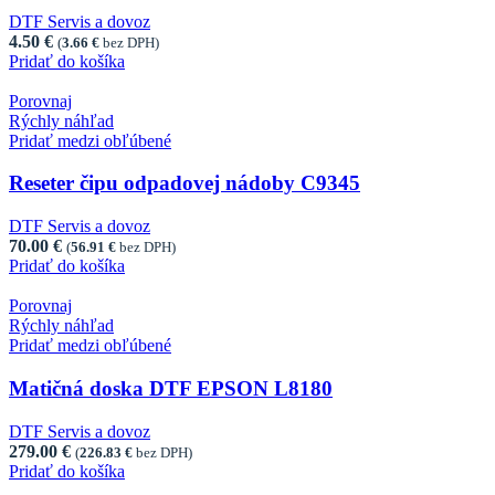
DTF Servis a dovoz
4.50
€
(
3.66
€
bez DPH)
Pridať do košíka
Porovnaj
Rýchly náhľad
Pridať medzi obľúbené
Reseter čipu odpadovej nádoby C9345
DTF Servis a dovoz
70.00
€
(
56.91
€
bez DPH)
Pridať do košíka
Porovnaj
Rýchly náhľad
Pridať medzi obľúbené
Matičná doska DTF EPSON L8180
DTF Servis a dovoz
279.00
€
(
226.83
€
bez DPH)
Pridať do košíka