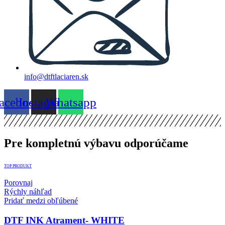
info@dtftlaciaren.sk
acebook
Instagram
Whatsapp
Pre kompletnú výbavu odporúčame
TOP PRODUKT
Porovnaj
Rýchly náhľad
Pridať medzi obľúbené
DTF INK Atrament- WHITE