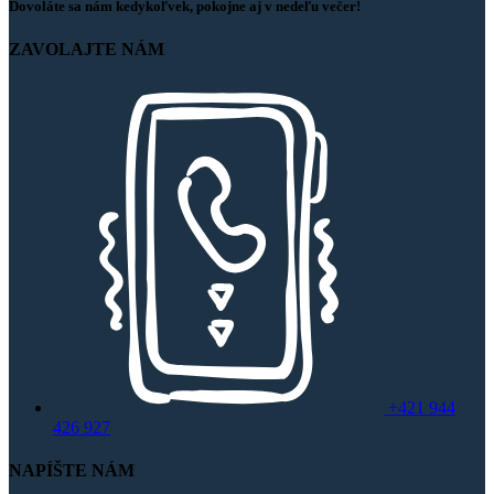
Dovoláte sa nám kedykoľvek, pokojne aj v nedeľu večer!
ZAVOLAJTE NÁM
+421 944
426 927
NAPÍŠTE NÁM