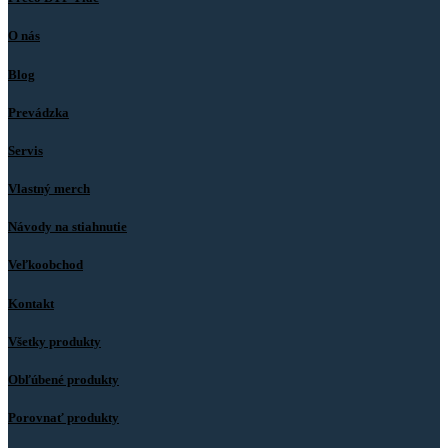
O nás
Blog
Prevádzka
Servis
Vlastný merch
Návody na stiahnutie
Veľkoobchod
Kontakt
Všetky produkty
Obľúbené produkty
Porovnať produkty