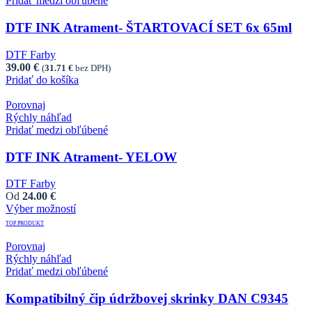
Pridať medzi obľúbené
DTF INK Atrament- ŠTARTOVACÍ SET 6x 65ml
DTF Farby
39.00
€
(
31.71
€
bez DPH)
Pridať do košíka
Porovnaj
Rýchly náhľad
Pridať medzi obľúbené
DTF INK Atrament- YELOW
DTF Farby
Od
24.00
€
Výber možností
This product has multiple variants. The options may
be chosen on the product page
TOP PRODUKT
Porovnaj
Rýchly náhľad
Pridať medzi obľúbené
Kompatibilný čip údržbovej skrinky DAN C9345