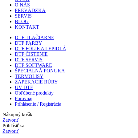
O NÁS
PREVÁDZKA
SERVIS
BLOG
KONTAKT
DTF TLAČIARNE
DTF FARBY
DTF FÓLIE A LEPIDLÁ
DTF ČISTENIE
DTF SERVIS
DTF SOFTWARE
ŠPECIALNÁ PONUKA
TERMOLISY
ZAPEKACIE RÚRY
UV DTF
Obľúbené produkty
Porovnaj
Prihlásenie / Registrácia
Nákupný košík
Zatvoriť
Prihlásiť sa
Zatvoriť