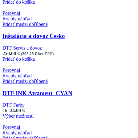
Pridať do košíka
Porovnaj
Rýchly náhľad
Pridať medzi obľúbené
Inštalácia a dovoz Česko
DTF Servis a dovoz
250.00
€
(
203.25
€
bez DPH)
Pridať do košíka
Porovnaj
Rýchly náhľad
Pridať medzi obľúbené
DTF INK Atrament- CYAN
DTF Farby
Od
24.00
€
Výber možností
This product has multiple variants. The options may
be chosen on the product page
Porovnaj
Rýchly náhľad