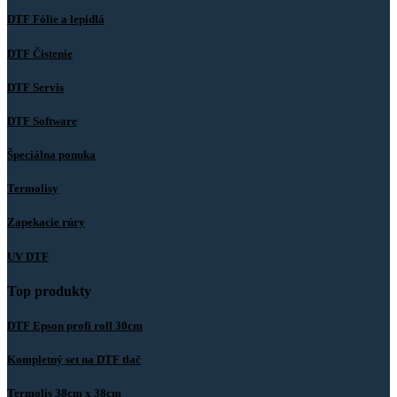
DTF Fólie a lepidlá
DTF Čistenie
DTF Servis
DTF Software
Špeciálna ponuka
Termolisy
Zapekacie rúry
UV DTF
Top produkty
DTF Epson profi roll 30cm
Kompletný set na DTF tlač
Termolis 38cm x 38cm