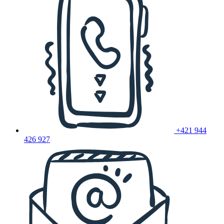
+421 944
426 927