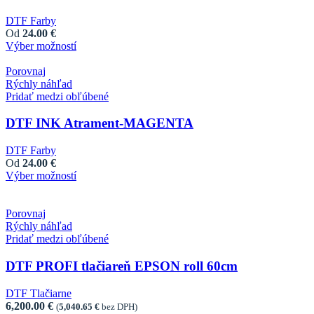
DTF Farby
Od
24.00
€
Výber možností
This product has multiple variants. The options may
be chosen on the product page
Porovnaj
Rýchly náhľad
Pridať medzi obľúbené
DTF INK Atrament-MAGENTA
DTF Farby
Od
24.00
€
Výber možností
This product has multiple variants. The options may
be chosen on the product page
Porovnaj
Rýchly náhľad
Pridať medzi obľúbené
DTF PROFI tlačiareň EPSON roll 60cm
DTF Tlačiarne
6,200.00
€
(
5,040.65
€
bez DPH)