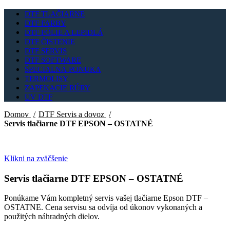
DTF TLAČIARNE
DTF FARBY
DTF FÓLIE A LEPIDLÁ
DTF ČISTENIE
DTF SERVIS
DTF SOFTWARE
ŠPECIALNÁ PONUKA
TERMOLISY
ZAPEKACIE RÚRY
UV DTF
Domov
DTF Servis a dovoz
Servis tlačiarne DTF EPSON – OSTATNÉ
Klikni na zväčšenie
Servis tlačiarne DTF EPSON – OSTATNÉ
Ponúkame Vám kompletný servis vašej tlačiarne Epson DTF –
OSTATNE. Cena servisu sa odvíja od úkonov vykonaných a
použitých náhradných dielov.