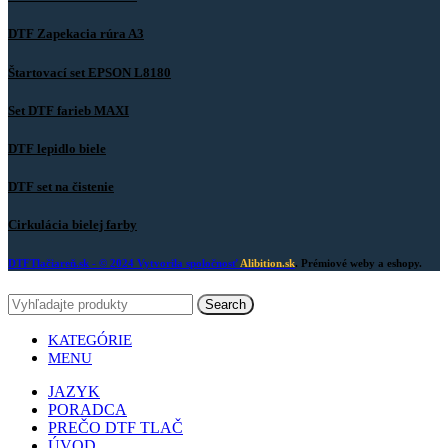
DTF Zapekacia rúra A3
Štartovací set EPSON L8180
Set DTF farieb MAXI
DTF lepidlo biele
DTF set na čistenie
Cirkulácia bielej farby
DTFTlačiareň.sk
- © 2024 Vytvorila spoločnosť
Alibition.sk
. Prémiové weby a eshopy.
Search
KATEGÓRIE
MENU
JAZYK
PORADCA
PREČO DTF TLAČ
ÚVOD