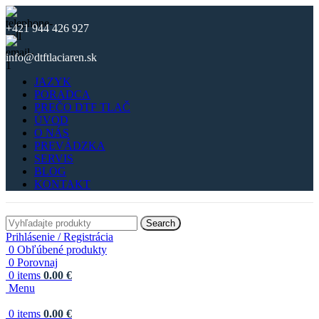
+421 944 426 927
info@dtftlaciaren.sk
JAZYK
PORADCA
PREČO DTF TLAČ
ÚVOD
O NÁS
PREVÁDZKA
SERVIS
BLOG
KONTAKT
Search
Prihlásenie / Registrácia
0
Obľúbené produkty
0
Porovnaj
0
items
0.00
€
Menu
0
items
0.00
€