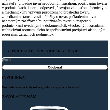
užívateľa, prípadne iným neodborným zásahom, používaním tovaru
v podmienkach, ktoré neodpovedajú svojou vlhkosťou, chemickými
a mechanickými vplyvmi prirodzeného prostrediu tovaru,
zanedbaním starostlivosti a údržby o tovar, poškodením tovaru
nadmerným zaťažovaním, používaním tovaru v rozpore s
podmienkami uvedenými v dokumentácii, všeobecnými zásadami,
technickými normami alebo bezpečnostnými predpismi alebo iným
porušením záručných podmienok.
PRIHLÁSTE SA NA ODBER NOVINIEK
INFOLINKA
Dovoláte sa nám kedykoľvek, pokojne aj v nedeľu večer!
ZAVOLAJTE NÁM