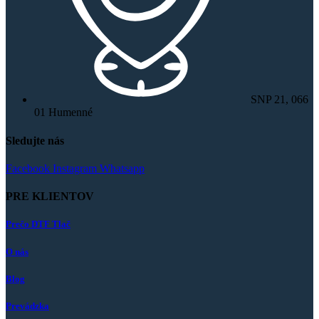
SNP 21, 066
01 Humenné
Sledujte nás
Facebook
Instagram
Whatsapp
PRE KLIENTOV
Prečo DTF Tlač
O nás
Blog
Prevádzka