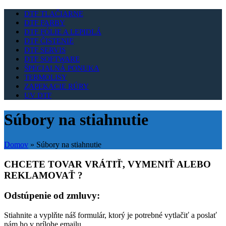
DTF TLAČIARNE
DTF FARBY
DTF FÓLIE A LEPIDLÁ
DTF ČISTENIE
DTF SERVIS
DTF SOFTWARE
ŠPECIALNÁ PONUKA
TERMOLISY
ZAPEKACIE RÚRY
UV DTF
Súbory na stiahnutie
Domov
»
Súbory na stiahnutie
CHCETE TOVAR VRÁTIŤ, VYMENIŤ ALEBO
REKLAMOVAŤ ?
Odstúpenie od zmluvy:
Stiahnite a vyplňte náš formulár, ktorý je potrebné vytlačiť a poslať
nám ho v prílohe emailu.