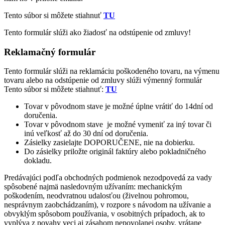
Tento súbor si môžete stiahnuť
TU
Tento formulár slúži ako žiadosť na odstúpenie od zmluvy!
Reklamačný formulár
Tento formulár slúži na reklamáciu poškodeného tovaru, na výmenu
tovaru alebo na odstúpenie od zmluvy slúži výmenný formulár
Tento súbor si môžete stiahnuť:
TU
Tovar v pôvodnom stave je možné úplne vrátiť do 14dní od
doručenia.
Tovar v pôvodnom stave je možné vymeniť za iný tovar či
inú veľkosť až do 30 dní od doručenia.
Zásielky zasielajte DOPORUČENE, nie na dobierku.
Do zásielky priložte originál faktúry alebo pokladničného
dokladu.
Predávajúci podľa obchodných podmienok nezodpovedá za vady
spôsobené najmä nasledovným užívaním: mechanickým
poškodením, neodvratnou udalosťou (živelnou pohromou,
nesprávnym zaobchádzaním), v rozpore s návodom na užívanie a
obvyklým spôsobom používania, v osobitných prípadoch, ak to
vyplýva z povahy veci aj zásahom nepovolanej osoby, vrátane