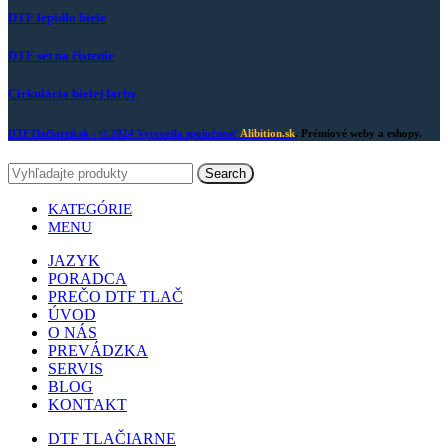
DTF lepidlo biele
DTF set na čistenie
Cirkulácia bielej farby
DTFTlačiareň.sk
- © 2024 Vytvorila spoločnosť
Alibition.sk
. Prémiové weby a eshopy.
Search
KATEGÓRIE
MENU
JAZYK
PORADCA
PREČO DTF TLAČ
ÚVOD
O NÁS
PREVÁDZKA
SERVIS
BLOG
KONTAKT
DTF TLAČIARNE