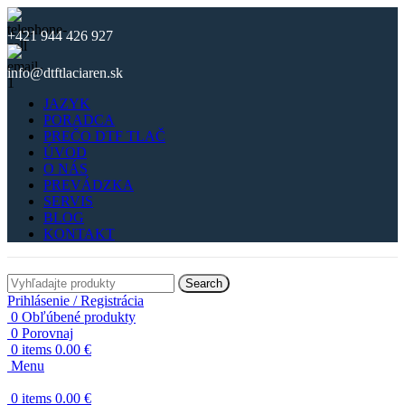
+421 944 426 927
info@dtftlaciaren.sk
JAZYK
PORADCA
PREČO DTF TLAČ
ÚVOD
O NÁS
PREVÁDZKA
SERVIS
BLOG
KONTAKT
Search
Prihlásenie / Registrácia
0
Obľúbené produkty
0
Porovnaj
0
items
0.00
€
Menu
0
items
0.00
€