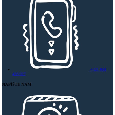
+421 944
426 927
NAPÍŠTE NÁM