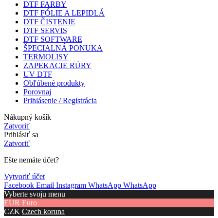
DTF FARBY
DTF FÓLIE A LEPIDLÁ
DTF ČISTENIE
DTF SERVIS
DTF SOFTWARE
ŠPECIALNÁ PONUKA
TERMOLISY
ZAPEKACIE RÚRY
UV DTF
Obľúbené produkty
Porovnaj
Prihlásenie / Registrácia
Nákupný košík
Zatvoriť
Prihlásiť sa
Zatvoriť
Ešte nemáte účet?
Vytvoriť účet
Facebook
Email
Instagram
WhatsApp
WhatsApp
Vyberte svoju menu
EUR
Euro
CZK
Czech koruna