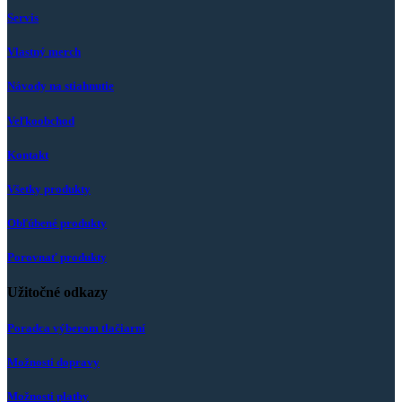
Servis
Vlastný merch
Návody na stiahnutie
Veľkoobchod
Kontakt
Všetky produkty
Obľúbené produkty
Porovnať produkty
Užitočné odkazy
Poradca výberom tlačiarní
Možnosti dopravy
Možnosti platby