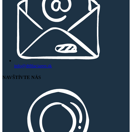
info@dtftlaciaren.sk
NAVŠTÍVTE NÁS