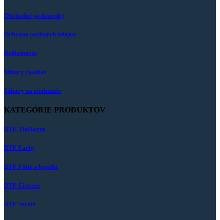
Obchodné podmienky
Ochrana osobných údajov
Reklamácie
Súbory cookies
Súbory na stiahnutie
KATEGÓRIE PRODUKTOV
DTF Tlačiarne
DTF Farby
DTF Fólie a lepidlá
DTF Čistenie
DTF Servis