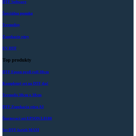
DTF Software
Špeciálna ponuka
Termolisy
Zapekacie rúry
UV DTF
Top produkty
DTF Epson profi roll 30cm
Kompletný set na DTF tlač
Termolis 38cm x 38cm
DTF Zapekacia rúra A3
Štartovací set EPSON L8180
Set DTF farieb MAXI