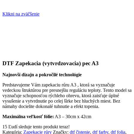
Klikni na zväčšenie
DTF Zapekacia (vytvrdzovacia) pec A3
Najnovší dizajn a pokročilé technológie
Predstavujeme Vám zapekaciu rúru A3 , ktorá sa vyznačuje
vedeckou štruktúrou pre presnejšiu reguláciu teploty. Tento model sa
vyznačuje schopnosťou rýchleho ohrevu, ktorá zaisťuje úplné
vysušenie a vytvrdnutie po celej šírke bez hluchých miest. Bez
námahy docielite dokonalé tuhnutie a efekt topenia.
Maximálna veľkosť fólie:
A3 – 30cm x 42cm
15
Ľudí sleduje tento produkt teraz!
Kategória:
Zapekacie rúry
Značky:
dtf čistenie
,
dtf farby
,
dtf folia
,