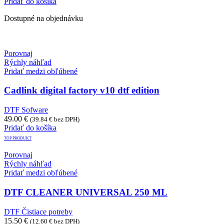
Pridať do košíka
Dostupné na objednávku
Porovnaj
Rýchly náhľad
Pridať medzi obľúbené
Cadlink digital factory v10 dtf edition
DTF Sofware
49.00
€
(
39.84
€
bez DPH)
Pridať do košíka
TOP PRODUKT
Porovnaj
Rýchly náhľad
Pridať medzi obľúbené
DTF CLEANER UNIVERSAL 250 ML
DTF Čistiace potreby
15.50
€
(
12.60
€
bez DPH)