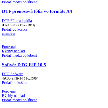
Pridať medzi obľúbené
DTF prenosová fólia vo formáte A4
DTF Fólie a lepidlá
0.60
€
(
0.49
€
bez DPH)
Pridať do košíka
TOP PRODUKT
Porovnaj
Rýchly náhľad
Pridať medzi obľúbené
Softvér DTG RIP 10.5
DTF Sofware
49.00
€
(
39.84
€
bez DPH)
Pridať do košíka
Porovnaj
Rýchly náhľad
Pridať medzi obľúbené