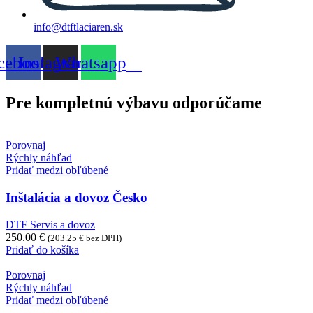
info@dtftlaciaren.sk
cebook
Instagram
Whatsapp
Pre kompletnú výbavu odporúčame
Porovnaj
Rýchly náhľad
Pridať medzi obľúbené
Inštalácia a dovoz Česko
DTF Servis a dovoz
250.00
€
(
203.25
€
bez DPH)
Pridať do košíka
Porovnaj
Rýchly náhľad
Pridať medzi obľúbené