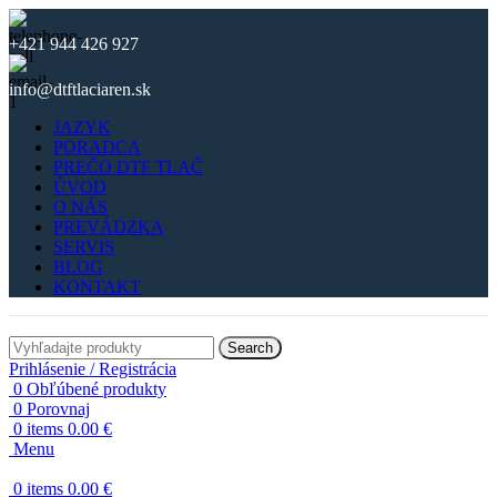
+421 944 426 927
info@dtftlaciaren.sk
JAZYK
PORADCA
PREČO DTF TLAČ
ÚVOD
O NÁS
PREVÁDZKA
SERVIS
BLOG
KONTAKT
Search
Prihlásenie / Registrácia
0
Obľúbené produkty
0
Porovnaj
0
items
0.00
€
Menu
0
items
0.00
€