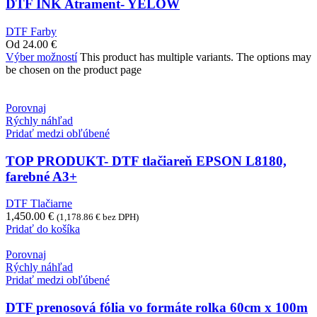
DTF INK Atrament- YELOW
DTF Farby
Od
24.00
€
Výber možností
This product has multiple variants. The options may
be chosen on the product page
Porovnaj
Rýchly náhľad
Pridať medzi obľúbené
TOP PRODUKT- DTF tlačiareň EPSON L8180,
farebné A3+
DTF Tlačiarne
1,450.00
€
(
1,178.86
€
bez DPH)
Pridať do košíka
Porovnaj
Rýchly náhľad
Pridať medzi obľúbené
DTF prenosová fólia vo formáte rolka 60cm x 100m