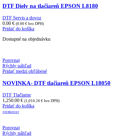
DTF Diely na tlačiareň EPSON L8180
DTF Servis a dovoz
0.00
€
(
0.00
€
bez DPH)
Pridať do košíka
Dostupné na objednávku
Porovnaj
Rýchly náhľad
Pridať medzi obľúbené
NOVINKA- DTF tlačiareň EPSON L18050
DTF Tlačiarne
1,250.00
€
(
1,016.26
€
bez DPH)
Pridať do košíka
TOP PRODUKT
Porovnaj
Rýchly náhľad