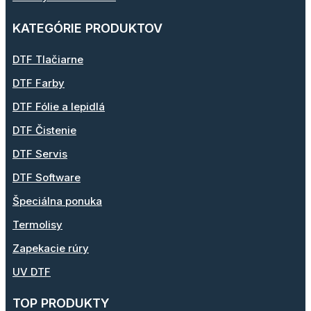
KATEGÓRIE PRODUKTOV
DTF Tlačiarne
DTF Farby
DTF Fólie a lepidlá
DTF Čistenie
DTF Servis
DTF Software
Špeciálna ponuka
Termolisy
Zapekacie rúry
UV DTF
TOP PRODUKTY