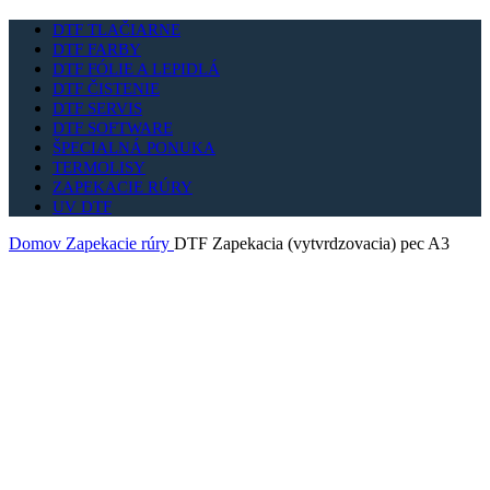
DTF TLAČIARNE
DTF FARBY
DTF FÓLIE A LEPIDLÁ
DTF ČISTENIE
DTF SERVIS
DTF SOFTWARE
ŠPECIALNÁ PONUKA
TERMOLISY
ZAPEKACIE RÚRY
UV DTF
Domov
Zapekacie rúry
DTF Zapekacia (vytvrdzovacia) pec A3