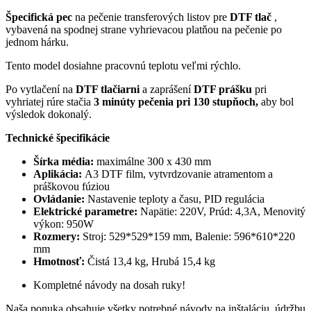
Špecifická pec
na pečenie transferových listov pre
DTF tlač
,
vybavená na spodnej strane vyhrievacou platňou na pečenie po
jednom hárku.
Tento model dosiahne pracovnú teplotu veľmi rýchlo.
Po vytlačení na
DTF tlačiarni
a zaprášení
DTF prášku
pri
vyhriatej rúre stačia
3 minúty pečenia pri 130 stupňoch,
aby bol
výsledok dokonalý.
Technické špecifikácie
Šírka média:
maximálne 300 x 430 mm
Aplikácia:
A3 DTF film, vytvrdzovanie atramentom a
práškovou fúziou
Ovládanie:
Nastavenie teploty a času, PID regulácia
Elektrické parametre:
Napätie: 220V, Prúd: 4,3A, Menovitý
výkon: 950W
Rozmery:
Stroj: 529*529*159 mm, Balenie: 596*610*220
mm
Hmotnosť:
Čistá 13,4 kg, Hrubá 15,4 kg
Kompletné návody na dosah ruky!
Naša ponuka obsahuje všetky potrebné návody na inštaláciu, údržbu