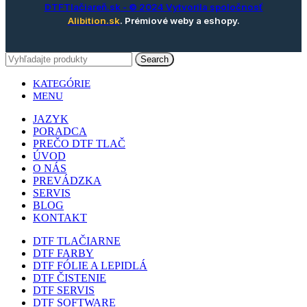
DTFTlačiareň.sk
- © 2024 Vytvorila spoločnosť
Alibition.sk
. Prémiové weby a eshopy.
Search
KATEGÓRIE
MENU
JAZYK
PORADCA
PREČO DTF TLAČ
ÚVOD
O NÁS
PREVÁDZKA
SERVIS
BLOG
KONTAKT
DTF TLAČIARNE
DTF FARBY
DTF FÓLIE A LEPIDLÁ
DTF ČISTENIE
DTF SERVIS
DTF SOFTWARE