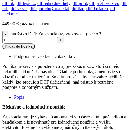
dtf ink
,
dtf lepidlo
,
dtf nahradne diely
,
dtf print
,
dtf príslušenstvo
,
dtf
roll
,
dtf servis
,
dtf spotrebný materiál
,
dtf tlac
,
dtf tlaciaren
,
dtf
tlaciarne
449.00
€
(
365.04
€
bez DPH)
množstvo DTF Zapekacia (vytvrdzovacia) pec A3
Pridať do košíka
Podpora pre všetkých zákazníkov
Ponúkame servis a poradenstvo aj pre zákazníkov, ktorí si u nás
nekúpili tlačiareň. U nás nie sú žiadne podmienky, a nemusíte sa
viazať na odber materiálu. Sme tu pre vás, aby sme zabezpečili, že
každý, kto pracuje s DTF tlačiarňami, mal prístup k potrebnej
podpore a odborným službám.
Popis
Efektívne a jednoduché použitie
Zapekacia rúra je vybavená automatickým časovaním, počítadlom a
bzučiakom a je navrhnutý pre jednoduché použitie a vyššiu
efektivitu. Ideálne na zvládanie aj náročných tlačových úloh.