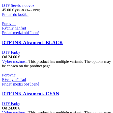
DTF Servis a dovoz
45.00
€
(
36.59
€
bez DPH)
Pridať do košíka
Porovnaj
Rýchly náhľad
Pridať medzi obľúbené
DTF INK Atrament- BLACK
DTF Farby
Od
24.00
€
Výber možností
This product has multiple variants. The options may
be chosen on the product page
Porovnaj
Rýchly náhľad
Pridať medzi obľúbené
DTF INK Atrament- CYAN
DTF Farby
Od
24.00
€
Výber možností
This product has multiple variants. The options may