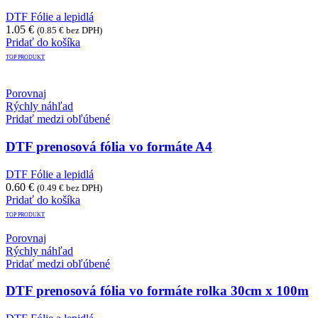
DTF Fólie a lepidlá
1.05
€
(
0.85
€
bez DPH)
Pridať do košíka
TOP PRODUKT
Porovnaj
Rýchly náhľad
Pridať medzi obľúbené
DTF prenosová fólia vo formáte A4
DTF Fólie a lepidlá
0.60
€
(
0.49
€
bez DPH)
Pridať do košíka
TOP PRODUKT
Porovnaj
Rýchly náhľad
Pridať medzi obľúbené
DTF prenosová fólia vo formáte rolka 30cm x 100m