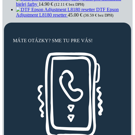
bielej farby
14.90
€
(
12.11
€
bez DPH)
DTF Epson
Adjustment L8180 resetter
45.00
€
(
36.59
€
bez DPH)
MÁTE OTÁZKY? SME TU PRE VÁS!