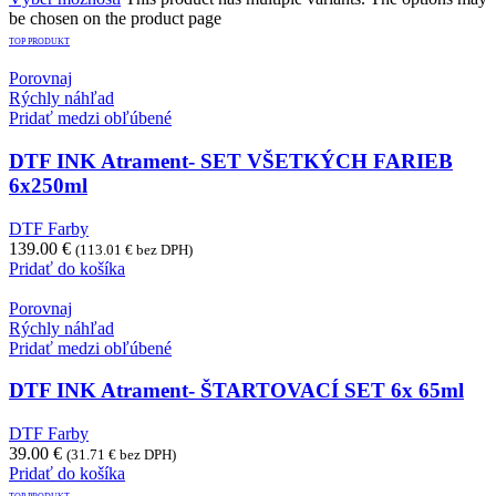
be chosen on the product page
TOP PRODUKT
Porovnaj
Rýchly náhľad
Pridať medzi obľúbené
DTF INK Atrament- SET VŠETKÝCH FARIEB
6x250ml
DTF Farby
139.00
€
(
113.01
€
bez DPH)
Pridať do košíka
Porovnaj
Rýchly náhľad
Pridať medzi obľúbené
DTF INK Atrament- ŠTARTOVACÍ SET 6x 65ml
DTF Farby
39.00
€
(
31.71
€
bez DPH)
Pridať do košíka