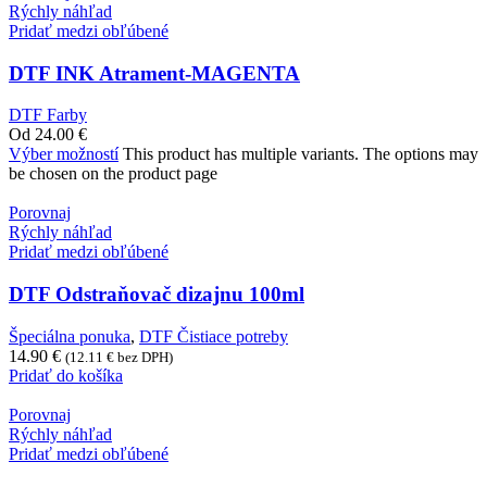
Rýchly náhľad
Pridať medzi obľúbené
DTF INK Atrament-MAGENTA
DTF Farby
Od
24.00
€
Výber možností
This product has multiple variants. The options may
be chosen on the product page
Porovnaj
Rýchly náhľad
Pridať medzi obľúbené
DTF Odstraňovač dizajnu 100ml
Špeciálna ponuka
,
DTF Čistiace potreby
14.90
€
(
12.11
€
bez DPH)
Pridať do košíka
Porovnaj
Rýchly náhľad
Pridať medzi obľúbené