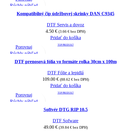
Rýchly náhľad
Pridať medzi obľúbené
Kompatibilný čip údržbovej skrinky DAN C9345
DTF Servis a dovoz
4.50
€
(
3.66
€
bez DPH)
Pridať do košíka
TOP PRODUKT
Porovnaj
Rýchly náhľad
Pridať medzi obľúbené
DTF prenosová fólia vo formáte rolka 30cm x 100m
DTF Fólie a lepidlá
109.00
€
(
88.62
€
bez DPH)
Pridať do košíka
TOP PRODUKT
Porovnaj
Rýchly náhľad
Pridať medzi obľúbené
Softvér DTG RIP 10.5
DTF Sofware
49.00
€
(
39.84
€
bez DPH)