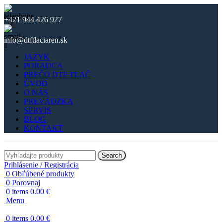
+421 944 426 927
info@dtftlaciaren.sk
JAZYK
PORADCA
PREČO DTF TLAČ
ÚVOD
O NÁS
PREVÁDZKA
SERVIS
BLOG
KONTAKT
Search
Prihlásenie / Registrácia
0
Obľúbené produkty
0
Porovnaj
0
items
0.00
€
Menu
0
items
0.00
€