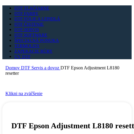
DTF TLAČIARNE
DTF FARBY
DTF FÓLIE A LEPIDLÁ
DTF ČISTENIE
DTF SERVIS
DTF SOFTWARE
ŠPECIALNÁ PONUKA
TERMOLISY
ZAPEKACIE RÚRY
UV DTF
Domov
DTF Servis a dovoz
DTF Epson Adjustment L8180
resetter
Klikni na zväčšenie
DTF Epson Adjustment L8180 reset