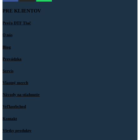
PRE KLIENTOV
Prečo DTF Tlač
O nás
Blog
Prevádzka
Servis
Vlastný merch
Návody na stiahnutie
Veľkoobchod
Kontakt
Všetky produkty