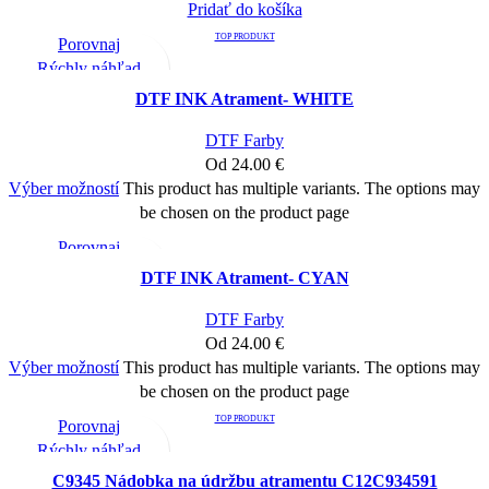
Pridať do košíka
TOP PRODUKT
Porovnaj
Rýchly náhľad
Pridať medzi obľúbené
DTF INK Atrament- WHITE
DTF Farby
Od
24.00
€
Výber možností
This product has multiple variants. The options may
be chosen on the product page
Porovnaj
Rýchly náhľad
DTF INK Atrament- CYAN
Pridať medzi obľúbené
DTF Farby
Od
24.00
€
Výber možností
This product has multiple variants. The options may
be chosen on the product page
TOP PRODUKT
Porovnaj
Rýchly náhľad
Pridať medzi obľúbené
C9345 Nádobka na údržbu atramentu C12C934591