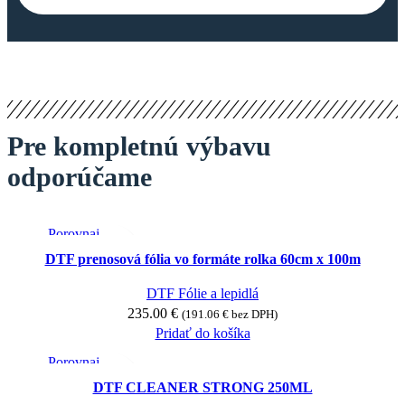
Pre kompletnú výbavu
odporúčame
Porovnaj
Rýchly náhľad
DTF prenosová fólia vo formáte rolka 60cm x 100m
Pridať medzi obľúbené
DTF Fólie a lepidlá
235.00
€
(
191.06
€
bez DPH)
Pridať do košíka
Porovnaj
Rýchly náhľad
DTF CLEANER STRONG 250ML
Pridať medzi obľúbené