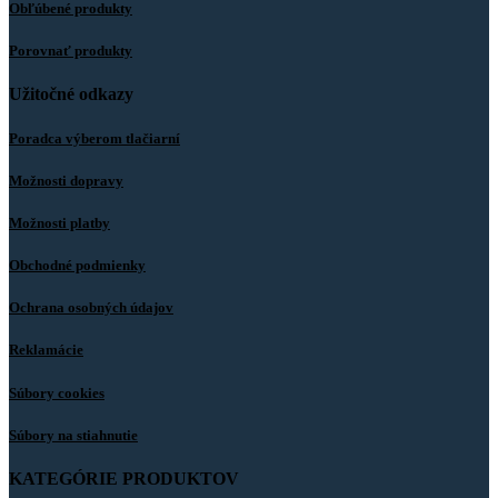
Obľúbené produkty
Porovnať produkty
Užitočné odkazy
Poradca výberom tlačiarní
Možnosti dopravy
Možnosti platby
Obchodné podmienky
Ochrana osobných údajov
Reklamácie
Súbory cookies
Súbory na stiahnutie
KATEGÓRIE PRODUKTOV