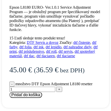
Epson L8180 EURO- Ver.1.0.1 Service Adjustment
Program — je obslužný program pre špecifikovaný model
tlačiarne, program vám umožňuje vynulovať počítadlo
podložky odpadového atramentu (iba Platený ), predpísať
ID tlačovej hlavy, vykonať inicializáciu tlačiarne a ďalšie
funkcie.
15
Ľudí sleduje tento produkt teraz!
Kategória:
DTF Servis a dovoz
Značky:
dtf čistenie
,
dtf
farby
,
dtf folia
,
dtf ink
,
dtf lepidlo
,
dtf nahradne diely
,
dtf
print
,
dtf príslušenstvo
,
dtf roll
,
dtf servis
,
dtf spotrebný
materiál
,
dtf tlac
,
dtf tlaciaren
,
dtf tlaciarne
45.00
€
36.59
€
(
bez DPH)
množstvo DTF Epson Adjustment L8180 resetter
Pridať do košíka