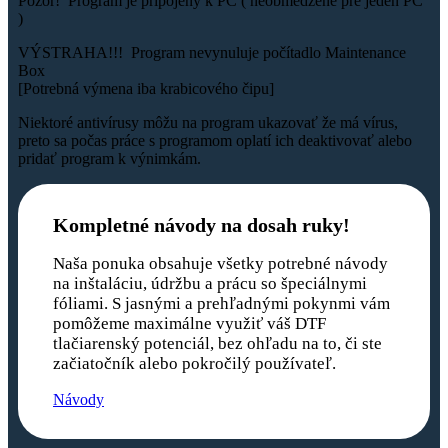
Pozor! Program je pripojený k PC ( neobmedzene pre jeden PC
)
VÝSTRAHA!!! Program nevynuluje počítadlo Maintenance
Box
[Potrebná výmena iba krabicového čipu]
Niektoré antivírusy môžu na program ukazovať že má vírus,
preto sa počas práce s programom oplatí ich deaktivovať alebo
pridať program k výnimkám.
Kompletné návody na dosah ruky!
Naša ponuka obsahuje všetky potrebné návody
na inštaláciu, údržbu a prácu so špeciálnymi
fóliami. S jasnými a prehľadnými pokynmi vám
pomôžeme maximálne využiť váš DTF
tlačiarenský potenciál, bez ohľadu na to, či ste
začiatočník alebo pokročilý používateľ.
Návody