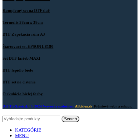
Kompletný set na DTF tlač
Termolis 38cm x 38cm
DTF Zapekacia rúra A3
Štartovací set EPSON L8180
Set DTF farieb MAXI
DTF lepidlo biele
DTF set na čistenie
Cirkulácia bielej farby
DTFTlačiareň.sk
- © 2024 Vytvorila spoločnosť
Alibition.sk
. Prémiové weby a eshopy.
Search
KATEGÓRIE
MENU