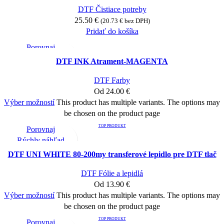
DTF Čistiace potreby
25.50
€
(
20.73
€
bez DPH)
Pridať do košíka
Porovnaj
Rýchly náhľad
DTF INK Atrament-MAGENTA
Pridať medzi obľúbené
DTF Farby
Od
24.00
€
Výber možností
This product has multiple variants. The options may
be chosen on the product page
TOP PRODUKT
Porovnaj
Rýchly náhľad
Pridať medzi obľúbené
DTF UNI WHITE 80-200my transferové lepidlo pre DTF tlač
DTF Fólie a lepidlá
Od
13.90
€
Výber možností
This product has multiple variants. The options may
be chosen on the product page
TOP PRODUKT
Porovnaj