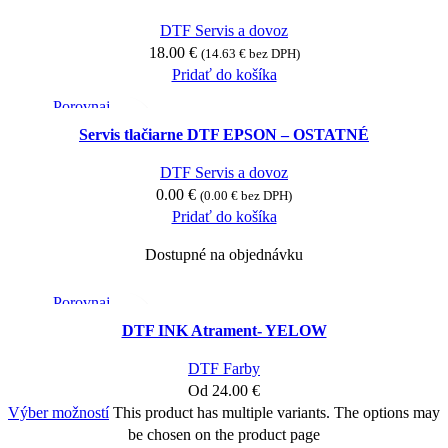
DTF Servis a dovoz
18.00
€
(
14.63
€
bez DPH)
Pridať do košíka
Porovnaj
Rýchly náhľad
Servis tlačiarne DTF EPSON – OSTATNÉ
Pridať medzi obľúbené
DTF Servis a dovoz
0.00
€
(
0.00
€
bez DPH)
Pridať do košíka
Dostupné na objednávku
Porovnaj
Rýchly náhľad
DTF INK Atrament- YELOW
Pridať medzi obľúbené
DTF Farby
Od
24.00
€
Výber možností
This product has multiple variants. The options may
be chosen on the product page