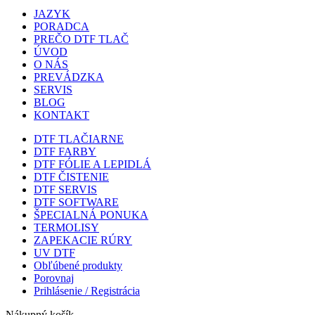
JAZYK
PORADCA
PREČO DTF TLAČ
ÚVOD
O NÁS
PREVÁDZKA
SERVIS
BLOG
KONTAKT
DTF TLAČIARNE
DTF FARBY
DTF FÓLIE A LEPIDLÁ
DTF ČISTENIE
DTF SERVIS
DTF SOFTWARE
ŠPECIALNÁ PONUKA
TERMOLISY
ZAPEKACIE RÚRY
UV DTF
Obľúbené produkty
Porovnaj
Prihlásenie / Registrácia
Nákupný košík