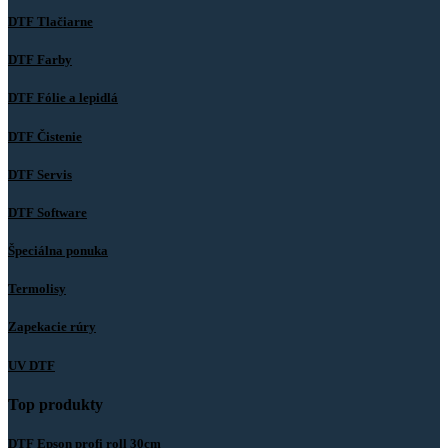
DTF Tlačiarne
DTF Farby
DTF Fólie a lepidlá
DTF Čistenie
DTF Servis
DTF Software
Špeciálna ponuka
Termolisy
Zapekacie rúry
UV DTF
Top produkty
DTF Epson profi roll 30cm