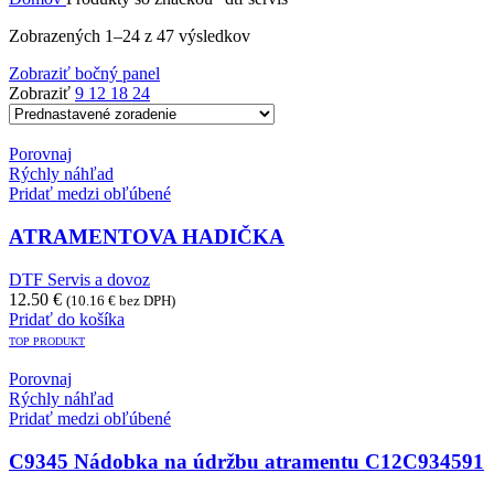
Zobrazených 1–24 z 47 výsledkov
Zobraziť bočný panel
Zobraziť
9
12
18
24
Porovnaj
Rýchly náhľad
Pridať medzi obľúbené
ATRAMENTOVA HADIČKA
DTF Servis a dovoz
12.50
€
(
10.16
€
bez DPH)
Pridať do košíka
TOP PRODUKT
Porovnaj
Rýchly náhľad
Pridať medzi obľúbené
C9345 Nádobka na údržbu atramentu C12C934591