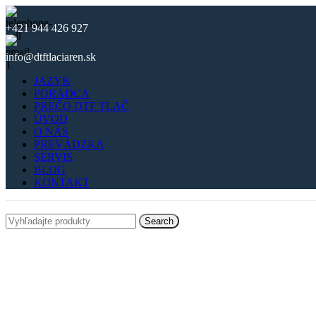
+421 944 426 927
info@dtftlaciaren.sk
JAZYK
PORADCA
PREČO DTF TLAČ
ÚVOD
O NÁS
PREVÁDZKA
SERVIS
BLOG
KONTAKT
Search