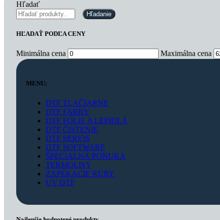
Hľadať
Hľadanie
HĽADAŤ PODĽA CENY
Minimálna cena
Maximálna cena
MENU:
DTF TLAČIARNE
DTF FARBY
DTF FÓLIE A LEPIDLÁ
DTF ČISTENIE
DTF SERVIS
DTF SOFTWARE
ŠPECIALNÁ PONUKA
TERMOLISY
ZAPEKACIE RÚRY
UV DTF
Najlepšie hodnotené produkty