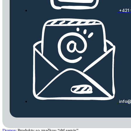
+421
info@
Domov
Produkty so značkou “dtf servis”