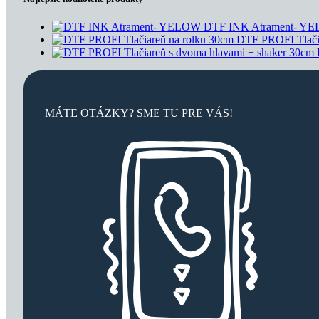
DTF INK Atrament- 
DTF PROFI Tlači
MÁTE OTÁZKY? SME TU PRE VÁS!