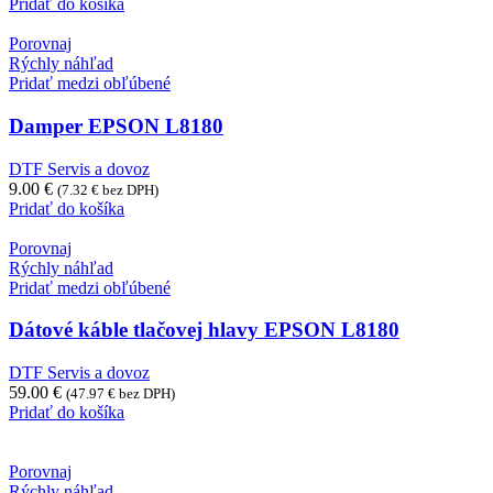
Pridať do košíka
Porovnaj
Rýchly náhľad
Pridať medzi obľúbené
Damper EPSON L8180
DTF Servis a dovoz
9.00
€
(
7.32
€
bez DPH)
Pridať do košíka
Porovnaj
Rýchly náhľad
Pridať medzi obľúbené
Dátové káble tlačovej hlavy EPSON L8180
DTF Servis a dovoz
59.00
€
(
47.97
€
bez DPH)
Pridať do košíka
Porovnaj
Rýchly náhľad