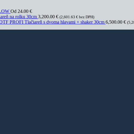
YELOW
Od
24.00
€
areň na rolku 30cm
3,200.00
€
(
2,601.63
€
bez DPH)
DTF PROFI Tlačiareň s dvoma hlavami + shaker 30cm
6,500.00
€
(
5,