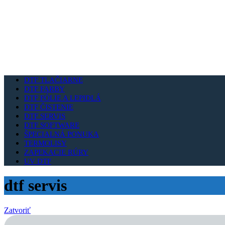
DTF TLAČIARNE
DTF FARBY
DTF FÓLIE A LEPIDLÁ
DTF ČISTENIE
DTF SERVIS
DTF SOFTWARE
ŠPECIALNÁ PONUKA
TERMOLISY
ZAPEKACIE RÚRY
UV DTF
dtf servis
Zatvoriť