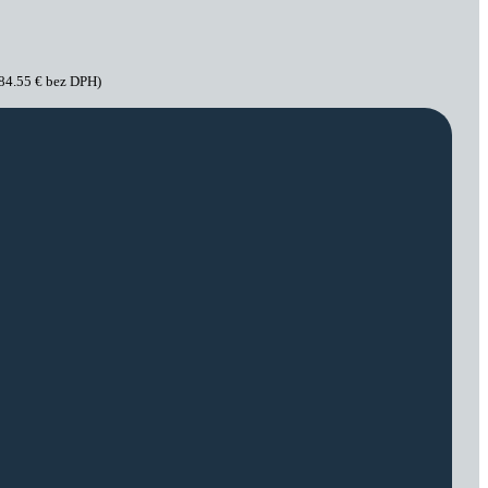
284.55
€
bez DPH)