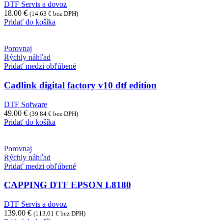
DTF Servis a dovoz
18.00
€
(
14.63
€
bez DPH)
Pridať do košíka
Porovnaj
Rýchly náhľad
Pridať medzi obľúbené
Cadlink digital factory v10 dtf edition
DTF Sofware
49.00
€
(
39.84
€
bez DPH)
Pridať do košíka
Porovnaj
Rýchly náhľad
Pridať medzi obľúbené
CAPPING DTF EPSON L8180
DTF Servis a dovoz
139.00
€
(
113.01
€
bez DPH)