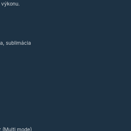
 výkonu.
za, sublimácia
z (Multi mode)