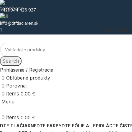
+421 944 426 927
info@dtftlaciaren.sk
JAZYK
POR
Search
Prihlásenie / Registrácia
0
Obľúbené produkty
0
Porovnaj
0
items
0.00
€
Menu
0
items
0.00
€
DTF TLAČIARNE
DTF FARBY
DTF FÓLIE A LEPIDLÁ
DTF ČIST