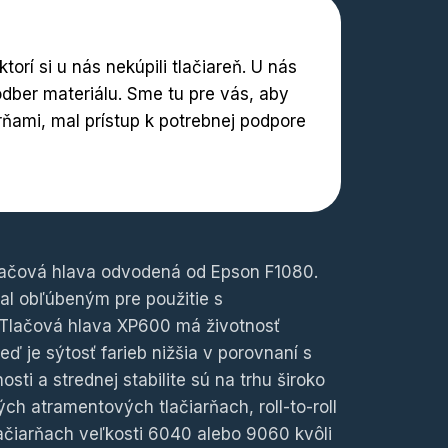
orí si u nás nekúpili tlačiareň. U nás
dber materiálu. Sme tu pre vás, aby
rňami, mal prístup k potrebnej podpore
lačová hlava odvodená od Epson F1080.
al obľúbeným pre použitie s
 Tlačová hlava XP600 má životnosť
eď je sýtosť farieb nižšia v porovnaní s
i a strednej stabilite sú na trhu široko
h atramentových tlačiarňach, roll-to-roll
lačiarňach veľkosti 6040 alebo 9060 kvôli