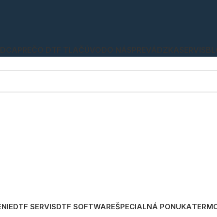
ADCA
PREČO DTF TLAČ
ÚVOD
O NÁS
PREVÁDZKA
SERVIS
BL
ENIE
DTF SERVIS
DTF SOFTWARE
ŠPECIALNÁ PONUKA
TERMO