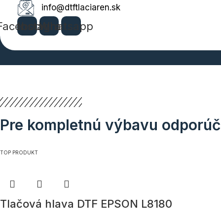
info@dtftlaciaren.sk
Facebook
Instagram
Whatsapp
Pre kompletnú výbavu odporú
TOP PRODUKT
Tlačová hlava DTF EPSON L8180