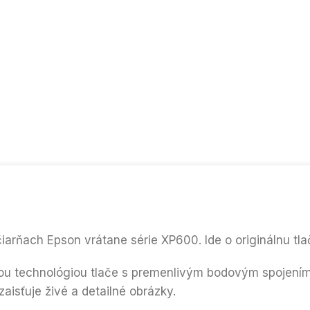
iarňach Epson vrátane série XP600. Ide o originálnu tl
 technológiou tlače s premenlivým bodovým spojením s
aisťuje živé a detailné obrázky.