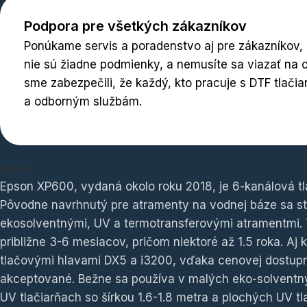
Podpora pre všetkých zákazníkov
Ponúkame servis a poradenstvo aj pre zákazníkov, kt
nie sú žiadne podmienky, a nemusíte sa viazať na o
sme zabezpečili, že každý, kto pracuje s DTF tlačia
a odborným službám.
POPIS
Epson XP600, vydaná okolo roku 2018, je 6-kanálová t
Pôvodne navrhnutý pre atramenty na vodnej báze sa st
ekosolventnými, UV a termotransferovými atramentmi.
približne 3-6 mesiacov, pričom niektoré až 1.5 roka. Aj k
tlačovými hlavami DX5 a i3200, vďaka cenovej dostupnost
akceptované. Bežne sa používa v malých eko-solventnýc
UV tlačiarňach so šírkou 1.6-1.8 metra a plochých UV t