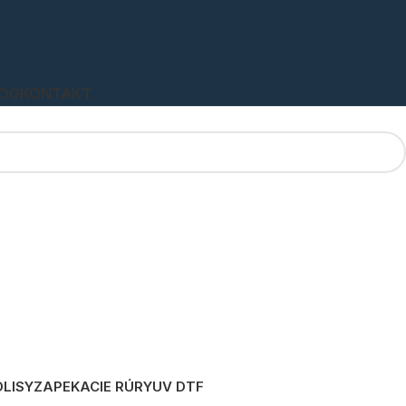
OG
KONTAKT
LISY
ZAPEKACIE RÚRY
UV DTF