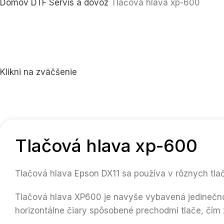
Domov
DTF Servis a dovoz
Tlačová hlava xp-600
Klikni na zväčšenie
Tlačová hlava xp-600
Tlačová hlava Epson DX11 sa používa v rôznych tlač
Tlačová hlava XP600 je navyše vybavená jedinečnou
horizontálne čiary spôsobené prechodmi tlače, čím z