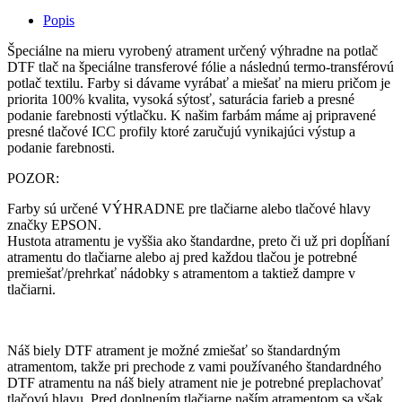
Popis
Špeciálne na mieru vyrobený atrament určený výhradne na potlač
DTF tlač na špeciálne transferové fólie a následnú termo-transférovú
potlač textilu. Farby si dávame vyrábať a miešať na mieru pričom je
priorita 100% kvalita, vysoká sýtosť, saturácia farieb a presné
podanie farebnosti výtlačku. K našim farbám máme aj pripravené
presné tlačové ICC profily ktoré zaručujú vynikajúci výstup a
podanie farebnosti.
POZOR:
Farby sú určené VÝHRADNE pre tlačiarne alebo tlačové hlavy
značky EPSON.
Hustota atramentu je vyššia ako štandardne, preto či už pri dopĺňaní
atramentu do tlačiarne alebo aj pred každou tlačou je potrebné
premiešať/prehrkať nádobky s atramentom a taktiež dampre v
tlačiarni.
Náš biely DTF atrament je možné zmiešať so štandardným
atramentom, takže pri prechode z vami používaného štandardného
DTF atramentu na náš biely atrament nie je potrebné preplachovať
tlačovú hlavu. Pred doplnením tlačiarne naším atramentom sa však