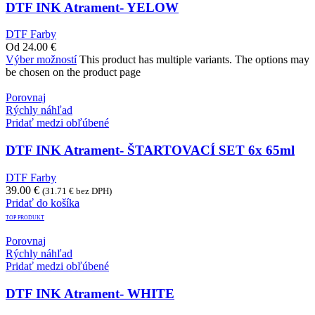
DTF INK Atrament- YELOW
DTF Farby
Od
24.00
€
Výber možností
This product has multiple variants. The options may
be chosen on the product page
Porovnaj
Rýchly náhľad
Pridať medzi obľúbené
DTF INK Atrament- ŠTARTOVACÍ SET 6x 65ml
DTF Farby
39.00
€
(
31.71
€
bez DPH)
Pridať do košíka
TOP PRODUKT
Porovnaj
Rýchly náhľad
Pridať medzi obľúbené
DTF INK Atrament- WHITE